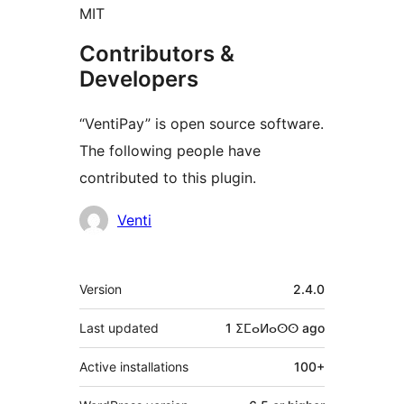
MIT
Contributors &
Developers
“VentiPay” is open source software.
The following people have
contributed to this plugin.
Contributors
Venti
Meta
Version
2.4.0
Last updated
1 ⵉⵎⴰⵍⴰⵙⵙ
ago
Active installations
100+