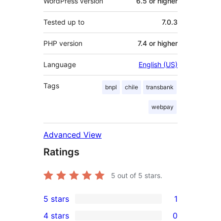
WordPress version
6.5 or higher
Tested up to
7.0.3
PHP version
7.4 or higher
Language
English (US)
Tags
bnpl
chile
transbank
webpay
Advanced View
Ratings
5
out of 5 stars.
5 stars
1
1
4 stars
0
5-