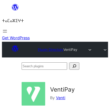
Skip
to
ⵜⴰⵎⴰⵣⵉⵖⵜ
content
Get WordPress
Plugin Directory
VentiPay
Search
plugins
VentiPay
By
Venti