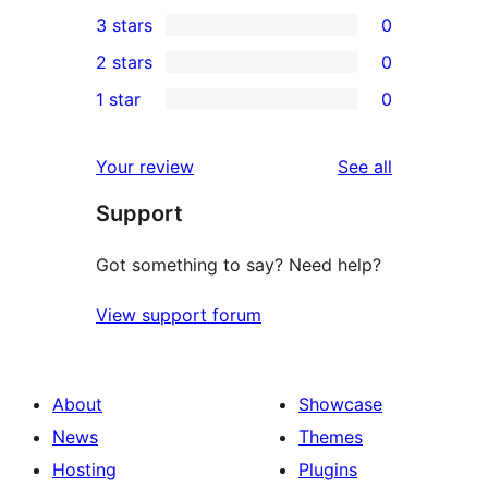
0
3 stars
0
star
4-
0
2 stars
0
review
star
3-
0
1 star
0
reviews
star
2-
0
reviews
star
1-
reviews
Your review
See all
reviews
star
Support
reviews
Got something to say? Need help?
View support forum
About
Showcase
News
Themes
Hosting
Plugins