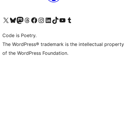
Visit our X (formerly Twitter) account
Visit our Bluesky account
Visit our Mastodon account
Visit our Threads account
Visit our Facebook page
Visit our Instagram account
Visit our LinkedIn account
Visit our TikTok account
Visit our YouTube channel
Visit our Tumblr account
Code is Poetry.
The WordPress® trademark is the intellectual property
of the WordPress Foundation.